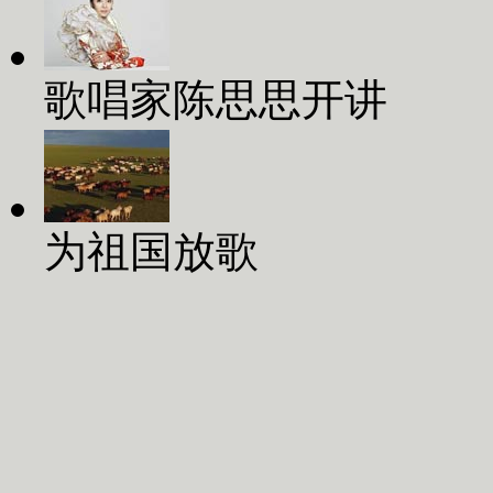
歌唱家陈思思开讲
为祖国放歌