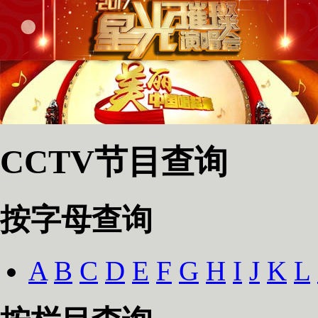
CCTV节目查询
按字母查询
A
B
C
D
E
F
G
H
I
J
K
L