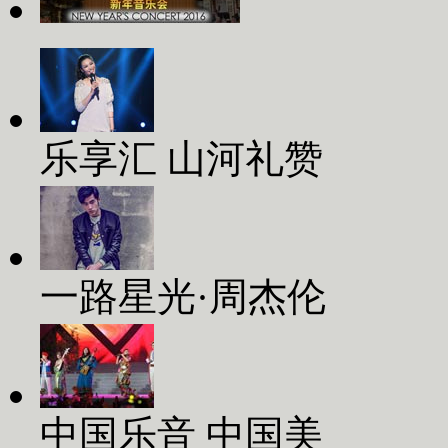
乐享汇 山河礼赞
一路星光·周杰伦
中国乐音 中国美