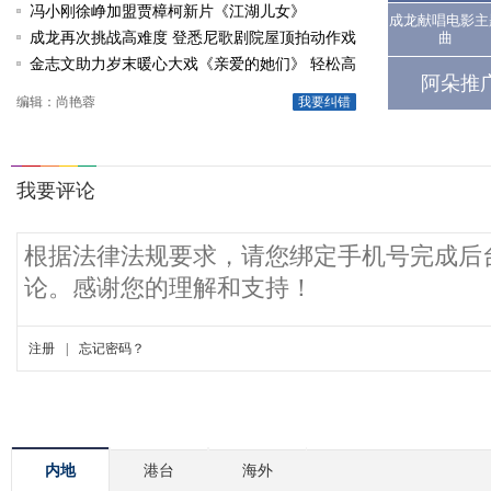
冯小刚徐峥加盟贾樟柯新片《江湖儿女》
成龙献唱电影主
成龙再次挑战高难度 登悉尼歌剧院屋顶拍动作戏
曲
金志文助力岁末暖心大戏《亲爱的她们》 轻松高
阿朵推
唱《由自己决定》
编辑：尚艳蓉
我要纠错
内地
港台
海外