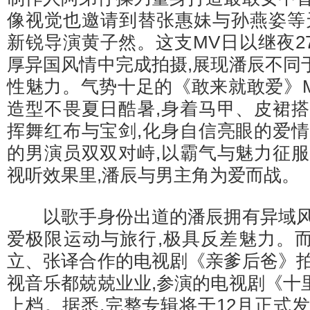
像视觉也邀请到替张惠妹与孙燕姿等
新锐导演黄子然。这支MV日以继夜2
厚异国风情中完成拍摄,展现潘辰不同
性魅力。气势十足的《敢来就敢爱》M
造型不畏夏日酷暑,身着马甲、皮裙搭
挥舞红布与宝剑,化身自信亮眼的爱情
的男演员双双对峙,以霸气与魅力征服
视听效果里,潘辰与男主角为爱而战。
以歌手身份出道的潘辰拥有异域风
爱极限运动与旅行,极具反差魅力。
立、张译合作的电视剧《亲爹后爸》拍
视音乐都兢兢业业,参演的电视剧《十
上档。据悉,完整专辑将于12月正式