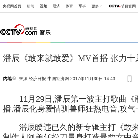
央视网首页
新闻
视频
经济
体育
军事
更多
节目官网
潘辰《敢来就敢爱》MV首播 张力十
来源:
经济日报-中国经济网 2017年11月30日 14:43
内地
11月29日,潘辰第一波主打歌曲《
播,潘辰化身爱情驯兽师狂热电音,攻
潘辰睽违已久的新专辑主打《敢来
制作人阿弟仔操刀量身打造最敢女中音