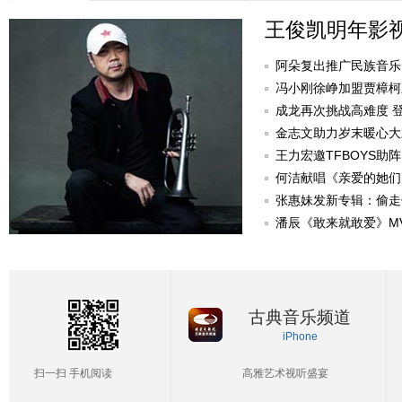
王俊凯明年影
阿朵复出推广民族音乐
冯小刚徐峥加盟贾樟柯
成龙再次挑战高难度 
金志文助力岁末暖心大
己决定》
王力宏邀TFBOYS助阵
何洁献唱《亲爱的她们
爱》
张惠妹发新专辑：偷走
潘辰《敢来就敢爱》M
古典音乐频道
iPhone
扫一扫 手机阅读
高雅艺术视听盛宴