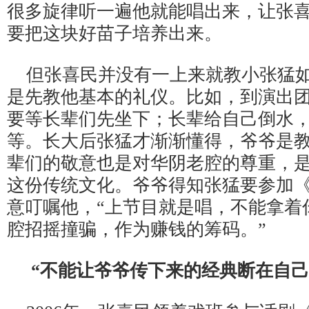
很多旋律听一遍他就能唱出来，让张
要把这块好苗子培养出来。
但张喜民并没有一上来就教小张猛
是先教他基本的礼仪。比如，到演出
要等长辈们先坐下；长辈给自己倒水
等。长大后张猛才渐渐懂得，爷爷是
辈们的敬意也是对华阴老腔的尊重，
这份传统文化。爷爷得知张猛要参加
意叮嘱他，
“上节目就是唱，不能拿着
腔招摇撞骗，作为赚钱的筹码。”
“不能让爷爷传下来的经典断在自己