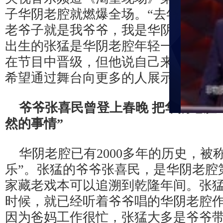
子华阴老腔就燃爆全场。“去年春晚上
老爷子就是我爷爷，我是华阴老腔的第11
出生的张猛是华阴老腔年轻一代的唯
在节目中晋级，但他说自己来到《渴
希望通过舞台向更多的人展示华阴老
爷爷张喜民曾登上春晚
把华阴老腔
然的事情”
华阴老腔已有
2000多年的历史，被
乐”。张猛的爷爷张喜民，是华阴老腔
家藏老戏本可以追溯到乾隆年间。张
时候，就已经听着爷爷唱的华阴老腔
因为爸妈工作很忙，张猛大多是爷爷