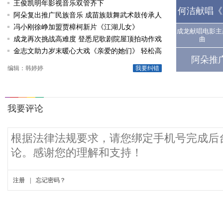
王俊凯明年影视音乐双管齐下
何洁献唱《
阿朵复出推广民族音乐 成苗族鼓舞武术鼓传承人
冯小刚徐峥加盟贾樟柯新片《江湖儿女》
成龙献唱电影主
成龙再次挑战高难度 登悉尼歌剧院屋顶拍动作戏
曲
金志文助力岁末暖心大戏《亲爱的她们》 轻松高
阿朵推
唱《由自己决定》
编辑：韩婷婷
我要纠错