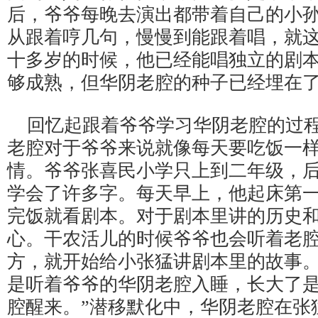
后，爷爷每晚去演出都带着自己的小
从跟着哼几句，慢慢到能跟着唱，就
十多岁的时候，他已经能唱独立的剧
够成熟，但华阴老腔的种子已经埋在
回忆起跟着爷爷学习华阴老腔的过
老腔对于爷爷来说就像每天要吃饭一样
情。爷爷张喜民小学只上到二年级，
学会了许多字。每天早上，他起床第
完饭就看剧本。对于剧本里讲的历史
心。干农活儿的时候爷爷也会听着老
方，就开始给小张猛讲剧本里的故事。
是听着爷爷的华阴老腔入睡，长大了
腔醒来。”潜移默化中，华阴老腔在张