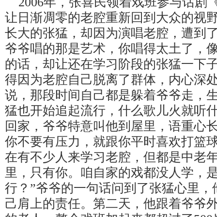
2006年，张喜民领着戏班参与话剧
让日渐凋零的老腔重新回到大众的视
长大的张猛，却因为演唱老腔，遭到了
爷爷唱的那是艺术，你唱得太土了，像
的话，却让还在学习阶段的张猛一下
得因为老腔自己脱离了群体，内心深
说，那段时间自己都是躲着爷爷走，
猛也开始追起流行，什么歌儿火就听
回家，爷爷特意叫他到屋里，语重心长
你不要有压力，就跟你平时喜欢打篮
在有不少人来学习老腔，但都是中老
里，只有你。咱自家的戏都没人学，
行？”爷爷的一句话问到了张猛心里，
己肩上的责任。第二天，他跟着爷爷外