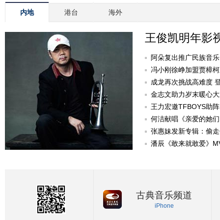
内地
港台
海外
王俊凯明年影
阿朵复出推广民族音乐
冯小刚徐峥加盟贾樟柯
成龙再次挑战高难度 
金志文助力岁末暖心大
己决定》
王力宏邀TFBOYS助阵
何洁献唱《亲爱的她们
爱》
张惠妹发新专辑：偷走
潘辰《敢来就敢爱》M
古典音乐频道
iPhone