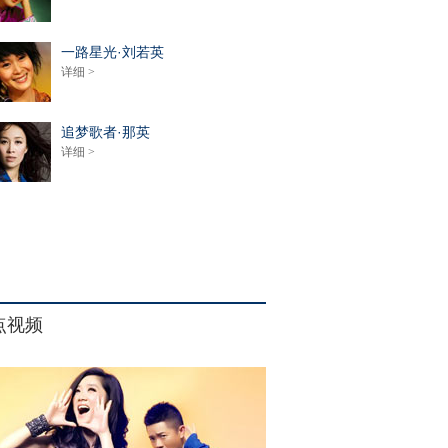
一路星光·刘若英
详细 >
追梦歌者·那英
详细 >
点视频