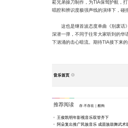
菘兄弟操刀制作，为TIA保驾护航，打造
唱腔和辨识度极强声线的演绎下，碰
这也是继首波态度单曲《别废话》强
深潜一弹，不同于往常大家听到的华
下汹涌的击心暗流。期待TIA接下来
音乐首页
推荐阅读
存·不存在
|
酷狗
王俊凯明年影视音乐双管齐下
阿朵复出推广民族音乐 成苗族鼓舞武术