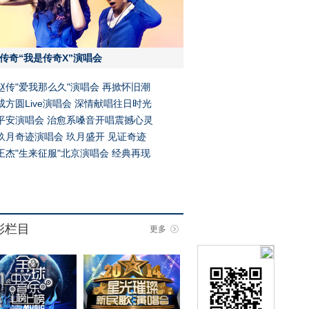
传奇“我是传奇X”演唱会
赵传"爱我那么久"演唱会 再掀怀旧潮
成方圆Live演唱会 深情献唱往日时光
平安演唱会 治愈系嗓音开唱震撼心灵
玖月奇迹演唱会 玖月盛开 见证奇迹
王杰"生来征服"北京演唱会 经典再现
彩栏目
更多