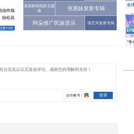
》
全
成龙献唱电影主题
张惠妹发新专辑
拍动作戏
曲
 轻松高
阿朵推广民族音乐
张艺兴发新专辑
我要纠错
“
争