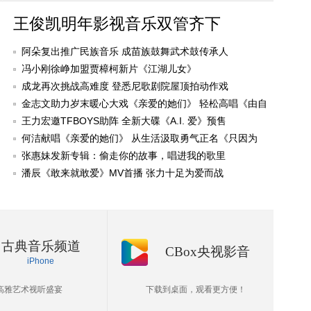
王俊凯明年影视音乐双管齐下
阿朵复出推广民族音乐 成苗族鼓舞武术鼓传承人
冯小刚徐峥加盟贾樟柯新片《江湖儿女》
成龙再次挑战高难度 登悉尼歌剧院屋顶拍动作戏
金志文助力岁末暖心大戏《亲爱的她们》 轻松高唱《由自
己决定》
王力宏邀TFBOYS助阵 全新大碟《A.I. 爱》预售
何洁献唱《亲爱的她们》 从生活汲取勇气正名《只因为
爱》
张惠妹发新专辑：偷走你的故事，唱进我的歌里
潘辰《敢来就敢爱》MV首播 张力十足为爱而战
古典音乐频道
CBox央视影音
iPhone
高雅艺术视听盛宴
下载到桌面，观看更方便！