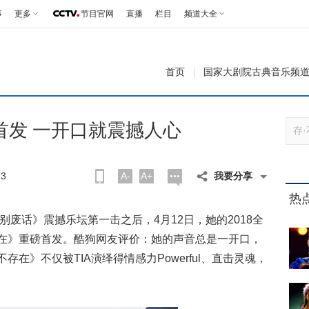
事
更多
节目官网
直播
栏目
频道大全
首页
国家大剧院古典音乐频
首发 一开口就震撼人心
3
A-
A+
我要分享
热
废话》震撼乐坛第一击之后，4月12日，她的2018全
不存在》重磅首发。酷狗网友评价：她的声音总是一开口，
在》不仅被TIA演绎得情感力Powerful、直击灵魂，