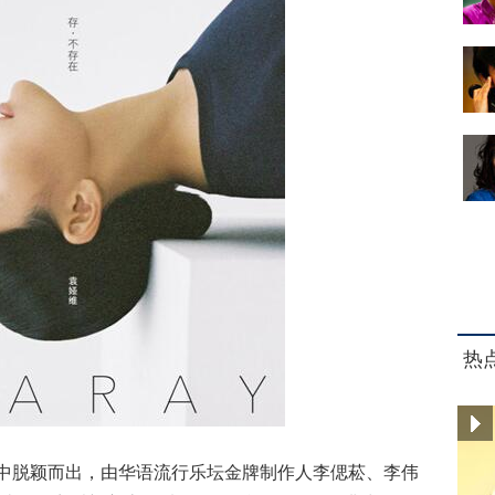
热
中脱颖而出，由华语流行乐坛金牌制作人李偲菘、李伟