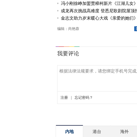
冯小刚徐峥加盟贾樟柯新片《江湖儿女
成龙再次挑战高难度 登悉尼歌剧院屋顶
金志文助力岁末暖心大戏《亲爱的她们》
唱《由自己决定》
编辑：尚艳蓉
内地
港台
海外