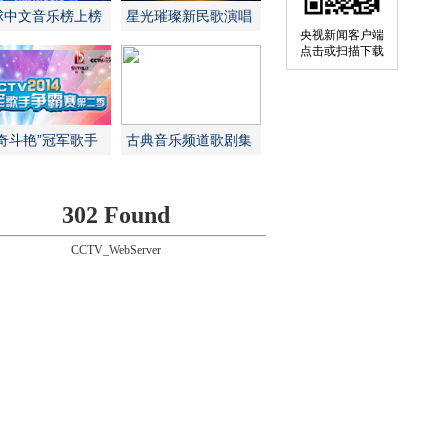
球中文音乐榜上榜
星光璀璨新民歌演唱
央视新闻客户端
会
点击或扫描下载
争奇斗艳”冠军歌手
古典音乐频道歌剧集
霸赛
萃
302 Found
CCTV_WebServer