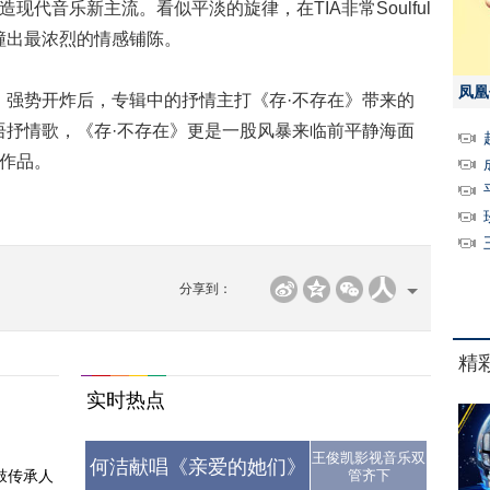
现代音乐新主流。看似平淡的旋律，在TIA非常Soulful
撞出最浓烈的情感铺陈。
凤凰
势开炸后，专辑中的抒情主打《存·不存在》带来的
语抒情歌，《存·不存在》更是一股风暴来临前平静海面
的作品。
分享到：
精
实时热点
王俊凯影视音乐双
何洁献唱《亲爱的她们》
鼓传承人
管齐下