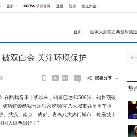
事
更多
节目官网
直播
栏目
频道大全
首页
国家大剧院古典音乐频
》破双白金 关注环境保护
8
A-
A+
我要分享
热
在酷我音乐上线以来，销量已达40508张，销售额破
，成功解锁酷我音乐独家定制的“八大城市共享单车挂
长沙、武汉、南京、成都、青岛八大热门城市，每座城市
导国人绿色出行！”