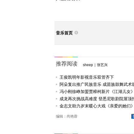
音乐首页
推荐阅读
sheep
|
张艺兴
王俊凯明年影视音乐双管齐下
阿朵复出推广民族音乐 成苗族鼓舞武术
冯小刚徐峥加盟贾樟柯新片《江湖儿女
成龙再次挑战高难度 登悉尼歌剧院屋顶
金志文助力岁末暖心大戏《亲爱的她们》
唱《由自己决定》
编辑：尚艳蓉