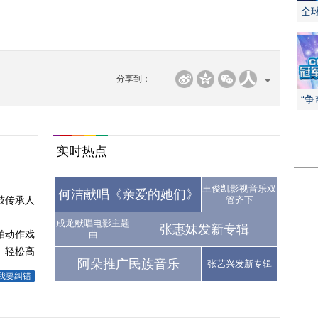
全
分享到：
“
争
实时热点
王俊凯影视音乐双
何洁献唱《亲爱的她们》
鼓传承人
管齐下
》
成龙献唱电影主题
张惠妹发新专辑
拍动作戏
曲
 轻松高
阿朵推广民族音乐
张艺兴发新专辑
我要纠错