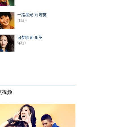
一路星光·刘若英
详细 >
追梦歌者·那英
详细 >
点视频