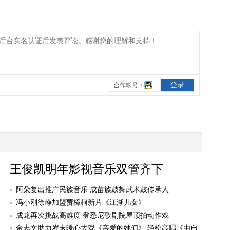
王俊凯明年影视音乐双管齐下
阿朵复出推广民族音乐 成苗族鼓舞武术鼓传承人
冯小刚徐峥加盟贾樟柯新片《江湖儿女》
成龙再次挑战高难度 登悉尼歌剧院屋顶拍动作戏
金志文助力岁末暖心大戏《亲爱的她们》 轻松高唱《由自