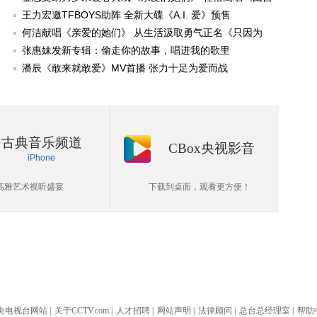
己决定》
王力宏邀TFBOYS助阵 全新大碟《A.I. 爱》预售
何洁献唱《亲爱的她们》 从生活汲取勇气正名《只因为
爱》
张惠妹发新专辑：偷走你的故事，唱进我的歌里
潘辰《敢来就敢爱》MV首播 张力十足为爱而战
古典音乐频道
CBox央视影音
iPhone
高雅艺术视听盛宴
下载到桌面，观看更方便！
央电视台网站
|
关于CCTV.com
|
人才招聘
|
网站声明
|
法律顾问
|
总台总经理室
|
帮助