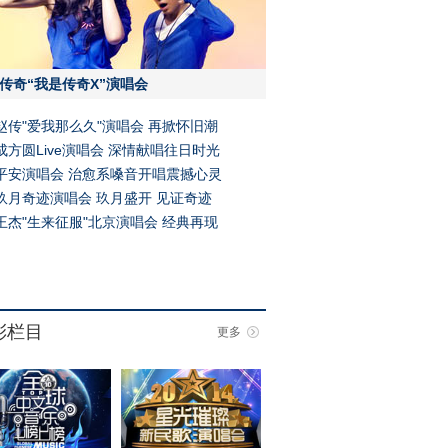
传奇“我是传奇X”演唱会
赵传"爱我那么久"演唱会 再掀怀旧潮
成方圆Live演唱会 深情献唱往日时光
平安演唱会 治愈系嗓音开唱震撼心灵
玖月奇迹演唱会 玖月盛开 见证奇迹
王杰"生来征服"北京演唱会 经典再现
彩栏目
更多