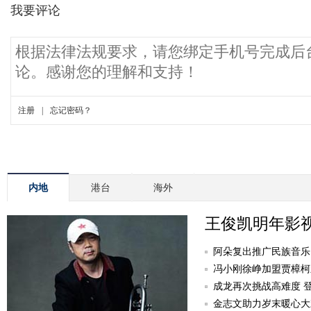
内地
港台
海外
王俊凯明年影
阿朵复出推广民族音乐
冯小刚徐峥加盟贾樟柯
成龙再次挑战高难度 
金志文助力岁末暖心大