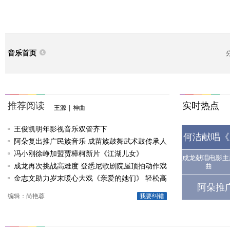
音乐首页
推荐阅读
实时热点
王源
|
神曲
王俊凯明年影视音乐双管齐下
何洁献唱《
阿朵复出推广民族音乐 成苗族鼓舞武术鼓传承人
冯小刚徐峥加盟贾樟柯新片《江湖儿女》
成龙献唱电影主
成龙再次挑战高难度 登悉尼歌剧院屋顶拍动作戏
曲
金志文助力岁末暖心大戏《亲爱的她们》 轻松高
阿朵推
唱《由自己决定》
编辑：尚艳蓉
我要纠错