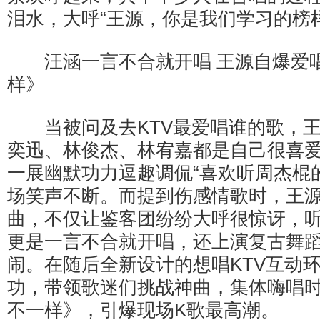
泪水，大呼“王源，你是我们学习的榜样
汪涵一言不合就开唱 王源自爆爱
样》
当被问及去KTV最爱唱谁的歌，王
奕迅、林俊杰、林宥嘉都是自己很喜
一展幽默功力逗趣调侃“喜欢听周杰棍
场笑声不断。而提到伤感情歌时，王
曲，不仅让鉴客团纷纷大呼很惊讶，
更是一言不合就开唱，还上演复古舞
闹。在随后全新设计的想唱KTV互动
功，带领歌迷们挑战神曲，集体嗨唱
不一样》，引爆现场K歌最高潮。