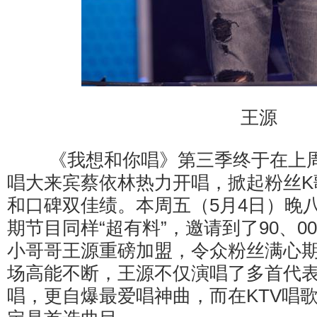
王源
《我想和你唱》第三季终于在上周
唱大来宾蔡依林热力开唱，掀起粉丝K
和口碑双佳绩。本周五（5月4日）晚
期节目同样“超有料”，邀请到了90、
小哥哥王源重磅加盟，令众粉丝满心
场高能不断，王源不仅演唱了多首代
唱，更自爆最爱唱神曲，而在KTV唱