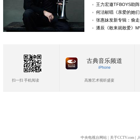
己决定》
王力宏邀TFBOYS助阵
何洁献唱《亲爱的她们
爱》
张惠妹发新专辑：偷走
潘辰《敢来就敢爱》M
古典音乐频道
iPhone
扫一扫 手机阅读
高雅艺术视听盛宴
中央电视台网站
|
关于CCTV.com
|