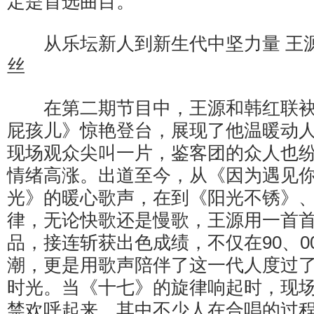
定是首选曲目。
从乐坛新人到新生代中坚力量 王源
丝
在第二期节目中，王源和韩红联袂
屁孩儿》惊艳登台，展现了他温暖动
现场观众尖叫一片，鉴客团的众人也
情绪高涨。出道至今，从《因为遇见
光》的暖心歌声，在到《阳光不锈》
律，无论快歌还是慢歌，王源用一首
品，接连斩获出色成绩，不仅在90、0
潮，更是用歌声陪伴了这一代人度过
时光。当《十七》的旋律响起时，现
禁欢呼起来，其中不少人在合唱的过