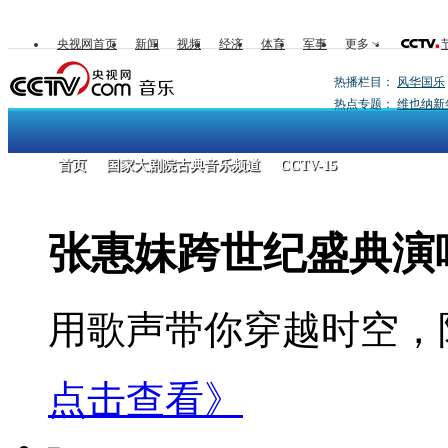
央视网首页
新闻
视频
经济
体育
军事
更多
热播栏目：
风华国乐
热点专题：
维也纳新
首页
国家大剧院古典音乐频道
CCTV-15
张惠妹跨世纪盛典演
用歌声带你穿越时空，陪你
点击查看》