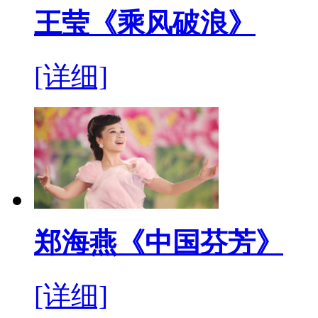
王莹《乘风破浪》
[详细]
郑海燕《中国芬芳》
[详细]