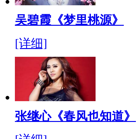
吴碧霞《梦里桃源》
[详细]
张继心《春风也知道》