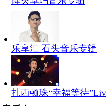
降央卓玛音乐专辑
乐享汇 石头音乐专辑
扎西顿珠“幸福等待”Li