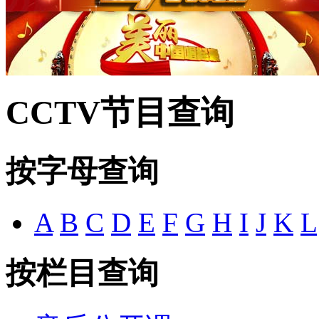
CCTV节目查询
按字母查询
A
B
C
D
E
F
G
H
I
J
K
L
按栏目查询