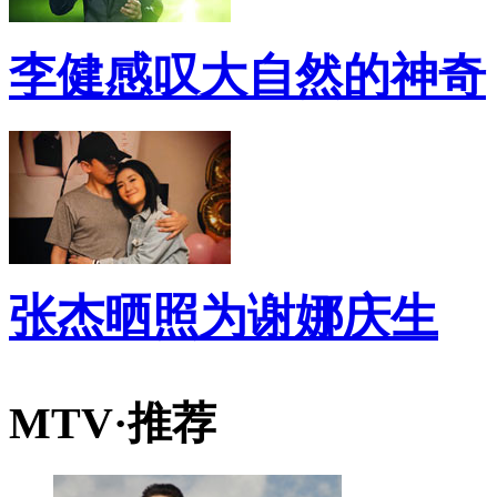
李健感叹大自然的神奇
张杰晒照为谢娜庆生
MTV·推荐