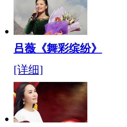
吕薇《舞彩缤纷》
[详细]