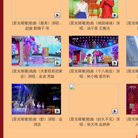
[星光璀璨]歌曲《最美》演唱：
[星光璀璨]歌曲《倾国倾城》演
[星光
赵骏 蔡顺子 等
唱：汤子星 王雅洁
[星光璀璨]戏曲《夫妻双双把家
[星光璀璨]戏曲《十八相送》演
[星光
还》演唱：金波 周旋
唱：孙小梅 裘丹莉
[星光璀璨]歌曲《默》演唱：金
[星光璀璨]歌曲《好久不见》演
[星光
润吉
唱：张大伟 金婷婷
1