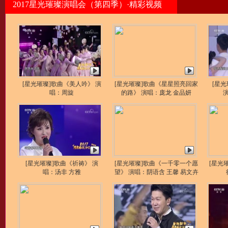
2017星光璀璨演唱会（第四季）·精彩视频
[星光璀璨]歌曲《美人吟》 演
[星光璀璨]歌曲《星星照亮回家
[星
唱：周旋
的路》 演唱：庞龙 金品妍
[星光璀璨]歌曲《祈祷》 演
[星光璀璨]歌曲《一千零一个愿
[星光
唱：汤非 方雅
望》 演唱：阴语含 王馨 易文卉