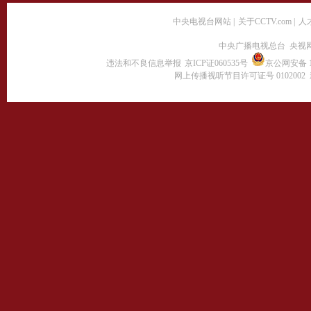
中央电视台网站
|
关于CCTV.com
|
人
中央广播电视总台 央视
违法和不良信息举报
京ICP证060535号
京公网安备 11
网上传播视听节目许可证号 0102002