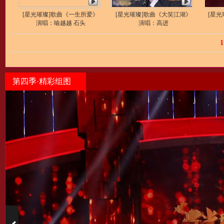
[星光璀璨]歌曲《一生所爱》
[星光璀璨]歌曲《大笑江湖》
[星光
演唱：喻越越 石头
演唱：高进
1
第四季·精彩组图