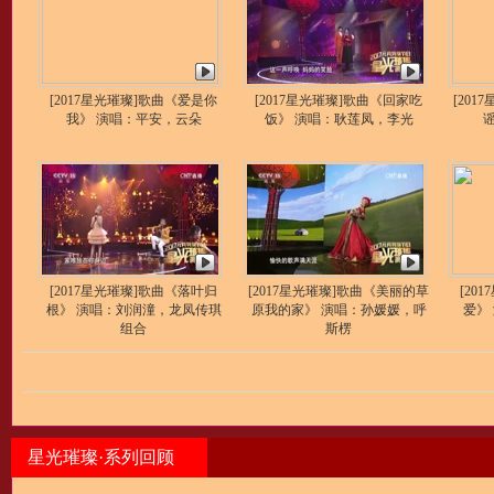
[2017星光璀璨]歌曲《爱是你
[2017星光璀璨]歌曲《回家吃
[20
我》 演唱：平安，云朵
饭》 演唱：耿莲凤，李光
[2017星光璀璨]歌曲《落叶归
[2017星光璀璨]歌曲《美丽的草
[20
根》 演唱：刘润潼，龙凤传琪
原我的家》 演唱：孙媛媛，呼
爱》
组合
斯楞
星光璀璨·系列回顾